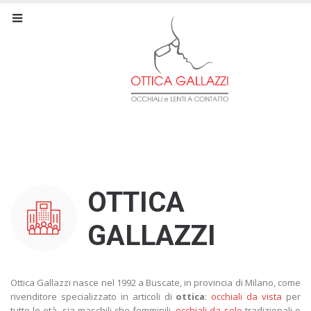
OTTICA
GALLAZZI
Ottica Gallazzi nasce nel 1992 a Buscate, in provincia di Milano, come
rivenditore specializzato in articoli di
ottica
:
occhiali da vista
per
tutte le età, sia maschili che femminili,
occhiali da sole
tradizionali e