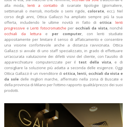
alla moda,
lenti a contatto
di svariate tipologie (giornaliere,
settimanali o mensili, morbide o semi rigide,
colorate
, ecc.). Nel
corso degli anni, Ottica Gallazzi ha ampliato sempre più la sua
offerta, includendo le ultime novità in fatto di
ottica
:
lenti
progressive
e
Lenti fotocromatiche
per
occhiali da vista
, nonché
occhiali da lettura
e
per
computer
, con lenti studiate
appositamente per limitare il senso di affaticamento e consentire
una visione confortevole anche a distanza ravvicinata. Ottica
Gallazzi si avvale di uno staff specializzato, in grado di effettuare
un’accurata valutazione dei difetti visivi del cliente, con l’ausilio di
apparecchiature computerizzate per il
test della vista
, e di
consigliare la soluzione più adatta a seconda delle esigenze. Oggi
Ottica Gallazzi è un rivenditore di
ottica, lenti, occhiali da vista e
da sole
delle migliori marche, affermato nella zona di Buscate e
della provincia di Milano per l’ottimo rapporto qualità/prezzo dei suoi
prodotti.