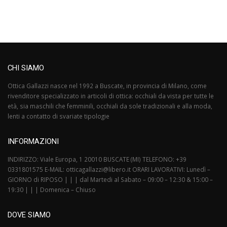
CHI SIAMO
Ottica Gallazzi nasce nel 1992 a Buscate, in provincia di Milano, come
rivenditore specializzato in articoli di ottica: occhiali da vista per tutte le
età, sia maschili che femminili, occhiali da sole tradizionali e alla moda,
lenti a contatto di svariate tipologie
INFORMAZIONI
INDIRIZZO: Viale Europa, 1 20010 BUSCATE (MI) TELEFONO: +39
0331801575 E-MAIL: otticagallazzi@libero.it ORARI LAVORATIVI: Lunedì –
GIORNO di RIPOSO | | | dal Martedi al Sabato – 09:00 – 12:30 & 15:00 –
19:30 | | | Domenica – Chiuso
DOVE SIAMO